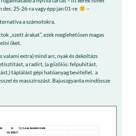
rugalmasabb a nyitva tartás – itt kérek ismét
 dec. 25-26-ra vagy épp jan 01-re
–
lternatíva a számotokra.
ttok „szett árakat”, ezek meglehetősen magas
lni őket.
és valami extra) mind arc, nyak és dekoltázs
sztítást, a radírt, (a gőzölős: felpuhítást,
ást,) táplálást gépi hatóanyag bevitellel, a
esszel és masszírozást. Bajuszgyanta mindössze