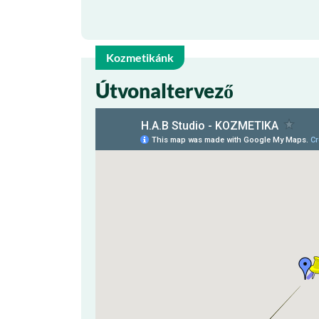
Kozmetikánk
29
Útvonaltervező
márc