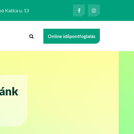
ó Katica u. 13
Online időpontfoglalás
kánk