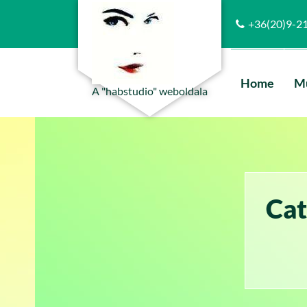
Skip
to
+36(20)9-2
content
Home
M
A "habstudio" weboldala
Cat