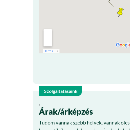
Kozmetikánk
Szolgáltatásaink
29
,
Árak/árképzés
márc
Tudom vannak szebb helyek, vannak olcs