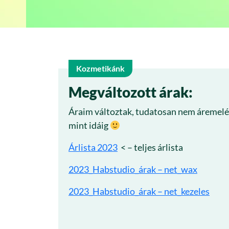
Kozmetikánk
20
Megváltozott árak:
Áraim változtak, tudatosan nem áremelé
márc
mint idáig
Árlista 2023
< – teljes árlista
2023_Habstudio_árak – net_wax
2023_Habstudio_árak – net_kezeles