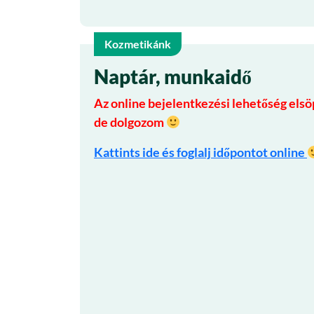
Kozmetikánk
1
Naptár, munkaidő
Az online bejelentkezési lehetőség elsöp
ápr
de dolgozom
Kattints ide és foglalj időpontot online