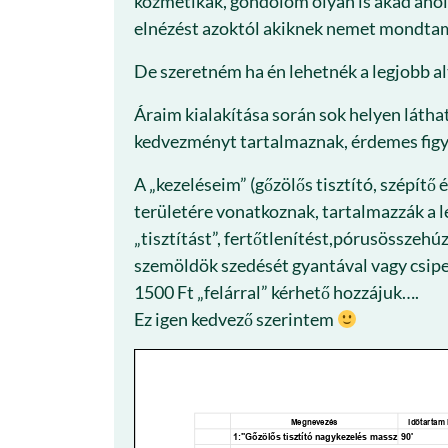
kozmetikák, gondolom olyan is akad ahol 
elnézést azoktól akiknek nemet mondtam
De szeretném ha én lehetnék a legjobb a
Áraim kialakítása során sok helyen látha
kedvezményt tartalmaznak, érdemes figye
A „kezeléseim” (gőzölős tisztító, szépítő 
területére vonatkoznak, tartalmazzák a leti
„tisztítást”, fertőtlenítést,pórusösszehúz
szemöldök szedését gyantával vagy csip
1500 Ft „felárral” kérhető hozzájuk….
Ez igen kedvező szerintem