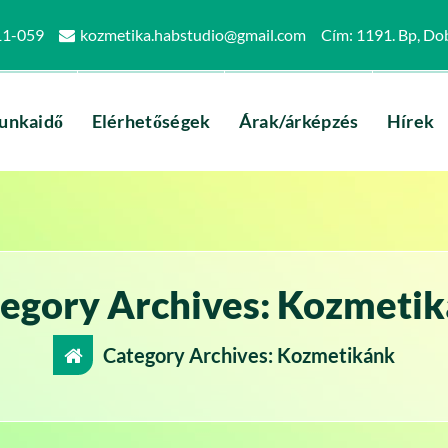
11-059
kozmetika.habstudio@gmail.com
Cím: 1191. Bp, Dob
unkaidő
Elérhetőségek
Árak/árképzés
Hírek
egory Archives: Kozmeti
Category Archives: Kozmetikánk