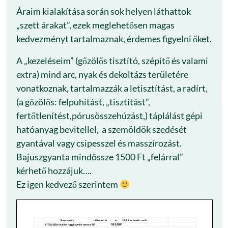
Áraim kialakítása során sok helyen láthattok
„szett árakat”, ezek meglehetősen magas
kedvezményt tartalmaznak, érdemes figyelni őket.
A „kezeléseim” (gőzölős tisztító, szépítő és valami
extra) mind arc, nyak és dekoltázs területére
vonatkoznak, tartalmazzák a letisztítást, a radírt,
(a gőzölős: felpuhítást, „tisztítást”,
fertőtlenítést,pórusösszehúzást,) táplálást gépi
hatóanyag bevitellel, a szemöldök szedését
gyantával vagy csipesszel és masszírozást.
Bajuszgyanta mindössze 1500 Ft „felárral”
kérhető hozzájuk….
Ez igen kedvező szerintem