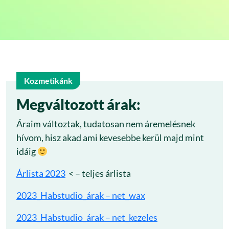
Kozmetikánk
20
Megváltozott árak:
Áraim változtak, tudatosan nem áremelésnek
márc
hívom, hisz akad ami kevesebbe kerül majd mint
idáig
Árlista 2023
< – teljes árlista
2023_Habstudio_árak – net_wax
2023_Habstudio_árak – net_kezeles