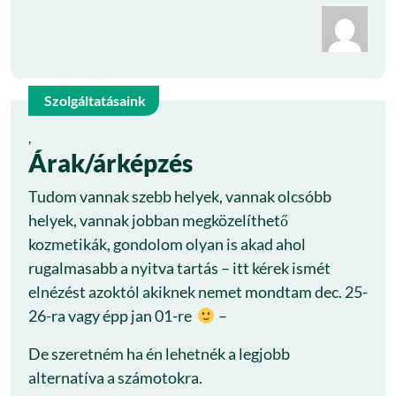
Kozmetikánk
Szolgáltatásaink
29
,
Árak/árképzés
márc
Tudom vannak szebb helyek, vannak olcsóbb
helyek, vannak jobban megközelíthető
kozmetikák, gondolom olyan is akad ahol
rugalmasabb a nyitva tartás – itt kérek ismét
elnézést azoktól akiknek nemet mondtam dec. 25-
26-ra vagy épp jan 01-re
–
De szeretném ha én lehetnék a legjobb
alternatíva a számotokra.