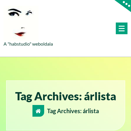
Skip
to
content
A "habstudio" weboldala
Tag Archives: árlista
Tag Archives: árlista